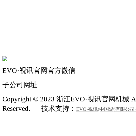
关于我们
机械自动化
机械常识
联系我们
EVO·视讯官网官方微信
子公司网址
Copyright © 2023 浙江EVO·视讯官网机械 All
Reserved.
技术支持：
EVO·视讯(中国游)有限公司