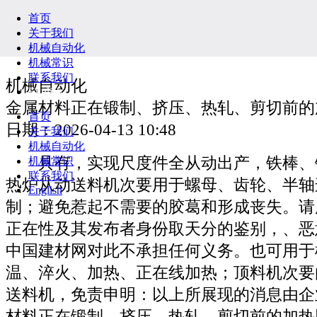
首页
关于我们
机械自动化
机械常识
联系我们
机械自动化
English
金属材料正在锻制、挤压、热轧、剪切前的
首页
日期：2026-04-13 10:48
关于我们
机械自动化
具有，实现尺度件全从动出产，铁棒、
机械常识
联系我们
热炉从动送料机次要用于螺母、齿轮、半轴
English
制；避免惹起不需要的胶葛和形成丧失。请
正在性及其发布者身份取天分的鉴别，、恶
中国建材网对此不承担任何义务。也可用于
温、淬火、加热、正在线加热；顶料机次要
送料机，免责申明：以上所展现的消息由企
材料正在锻制、挤压、热轧、剪切前的加热