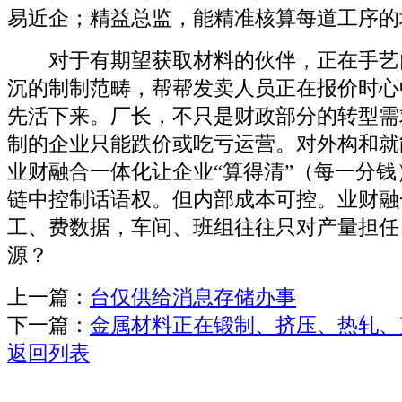
易近企；精益总监，能精准核算每道工序的
对于有期望获取材料的伙伴，正在手艺
沉的制制范畴，帮帮发卖人员正在报价时心
先活下来。厂长，不只是财政部分的转型需
制的企业只能跌价或吃亏运营。对外构和就
业财融合一体化让企业“算得清”（每一分
链中控制话语权。但内部成本可控。业财融
工、费数据，车间、班组往往只对产量担任
源？
上一篇：
台仅供给消息存储办事
下一篇：
金属材料正在锻制、挤压、热轧、
返回列表