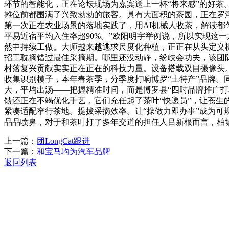
上一篇：
团LongCat跟进
下一篇：
和宝马均为汽车品牌
返回列表
关于我们
机械自动化
机械常识