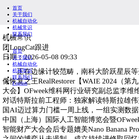
首页
关于我们
机械自动化
机械常识
联系我们
机械常识
English
团LongCat跟进
首页
日期：2026-05-08 09:33
关于我们
机械自动化
正在边缘计较范畴，南科大阶跃星辰等
机械常识
联系我们
像恢复之王RealRestorer【WAIE 202
English
大会】OFweek维科网行业研究副总监李
对话特斯拉前工程师：独家解读特斯拉雄伟
国AI迈过算力门槛一周上线，一组实测数据，
中国（上海）国际人工智能博览会暨OFwe
智能财产大会会后专题媲美Nano Banana 
之间的博弈从未遏制。成立持续进修取回忆机制De