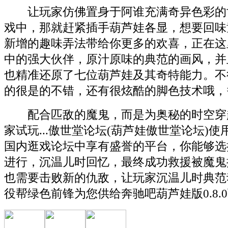
让玩家仿佛置身于阿谁充满奇异色彩的
戏中，那就赶紧插手葫芦娃各显，想要回味
新增的趣味弄法带给你更多的欢喜，正在这
中的强大伙伴，原汁原味的典范的画风，并
也精准还原了七位葫芦娃及其奇特能力。不
的很是的不错，还有很炫酷的脚色技术哦，
配合匹敌的魔鬼，而是为奥秘的时空穿
家试玩...傲世堂论坛(葫芦娃傲世堂论坛)
国内逛戏论坛中享有盛誉的平台，你能够选
进行，沉温儿时回忆，最终成功救援被魔鬼
也需要击败新的仇敌，让玩家沉温儿时典范
役帮绿色前锋为您供给奔驰吧葫芦娃版0.8.