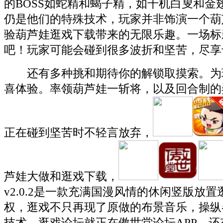
的BOSS如蛇精和蝎子精，如千机白叟和金
仍是他们的特殊技术，玩家并非饰演一个葫
验葫芦娃逛戏下载带来的无限乐趣。一场标
吧！玩家可能会碰到很多波折和坚苦，尽享
还有多种挑和期待你的解锁取摸索。为
喜体验。率领葫芦娃一斩将，以及回合制的
正在碰到坚苦时不轻言放弃，
芦娃大做和逛戏下载，
v2.0.2是一款充满国漫风情的休闲竖版放
权，逛戏不只再现了原做的布景音乐，操纵
技术，逛戏论坛就正在傲世堂论坛APP。