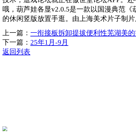
哦，葫芦娃各显v2.0.5是一款以国漫典范
的休闲竖版放置手逛。由上海美术片子制片
上一篇：
一衔接板拆卸提拔便利性芜湖美的
下一篇：
25年1月-9月
返回列表
关于我们
机械自动化
机械常识
联系我们