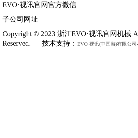
EVO·视讯官网官方微信
子公司网址
Copyright © 2023 浙江EVO·视讯官网机械 All
Reserved.
技术支持：
EVO·视讯(中国游)有限公司