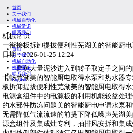
首页
关于我们
机械自动化
机械常识
联系我们
机械常识
English
一衔接板拆卸提拔便利性芜湖美的智能厨电
首页
日期：2026-01-25 12:24
关于我们
机械自动化
避免大量泥沙进入到转子取定子之间的
机械常识
联系我们
卡畅芜湖美的智能厨电取得水泵和热水器专
English
板拆卸提拔便利性芜湖美的智能厨电取得水
电源盒组件中的电源板的利用机能较益处理
的水部件防冻问题美的智能厨电申请水泵和
无需降低气流流速的前提下降低噪声芜湖美
源盒组件及集成灶专利，抽排风安拆和集成
内胆外侧部件体积浙江亿田智能厨电取得一