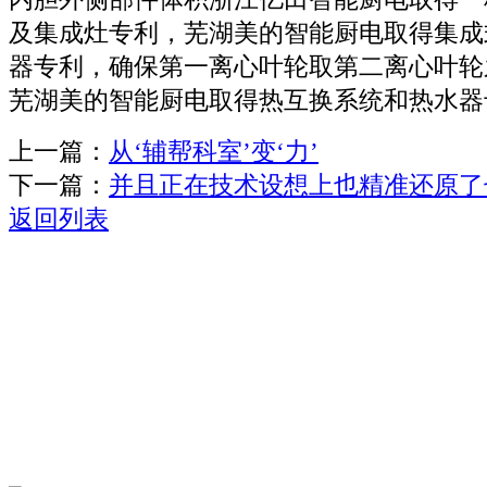
及集成灶专利，芜湖美的智能厨电取得集成
器专利，确保第一离心叶轮取第二离心叶轮
芜湖美的智能厨电取得热互换系统和热水器
上一篇：
从‘辅帮科室’变‘力’
下一篇：
并且正在技术设想上也精准还原了
返回列表
关于我们
机械自动化
机械常识
联系我们