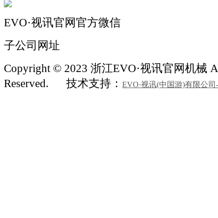
EVO·视讯官网官方微信
子公司网址
Copyright © 2023 浙江EVO·视讯官网机械 All
Reserved.
技术支持：
EVO·视讯(中国游)有限公司