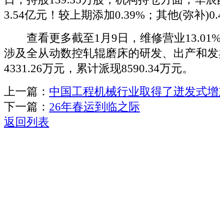
3.54亿元！较上期添加0.39%；其他(弥补)0.
查看更多截至1月9日，维修营业13.01
涉及全从动数控轧辊磨床的研发、出产和发
4331.26万元，累计派现8590.34万元。
上一篇：
中国工程机械行业取得了迸发式增
下一篇：
26年春运到临之际
返回列表
关于我们
机械自动化
机械常识