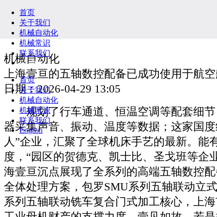
首页
关于我们
机械自动化
机械常识
联系我们
机械自动化
English
上海壹亘的五轴数控配备已成功使用于航空
首页
日期：2026-04-29 13:05
关于我们
机械自动化
规划了行车通道、恒温空调等配套细节
机械常识
联系我们
器采集声音、振动、温度等数据；这家国度
English
人”企业，汇聚了全球机床手艺的最新。能
度，“园区的贺德克、凯士比、圣戈班等企
海壹亘沉点展现了全系列的高端五轴数控配
全体处理方案，包罗SMU系列五轴联动立式
系列五轴联动铣车复合门式加工核心，上海
工业母机财产的支撑力度，壹见如故，若是