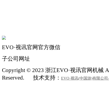
机械自动化
机械常识
联系我们
EVO·视讯官网官方微信
子公司网址
Copyright © 2023 浙江EVO·视讯官网机械 All
Reserved.
技术支持：
EVO·视讯(中国游)有限公司