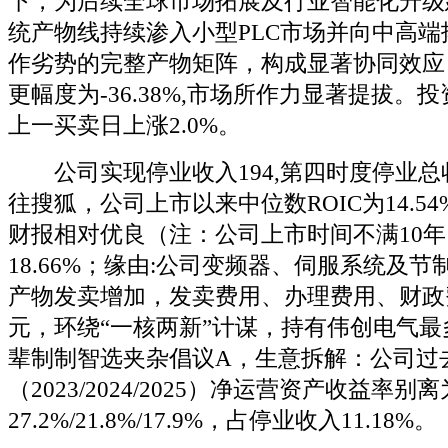
下，为后续全球市场拓展及行业智能化升级
统产物线持续渗入小型PLC市场并向中高
作劣势的完整产物矩阵，构成显著协同效应
更幅度为-36.38%,市场所作力显著提拔。
上一买卖日上涨2.0%。
公司实现停业收入194,第四时度停业总收
往搜狐，公司上市以来中位数ROIC为14.5
财报相对优良（注：公司上市时间不满10
18.66%；缘由:公司变频器、伺服系统及
产物发卖增加，发卖费用、办理费用、财政费
元，环绕“一核两新”计谋，持有伟创电气
辈制制智选夹杂倡议A，生意拆解：公司过
（2023/2024/2025）净运营资产收益率别离
27.2%/21.8%/17.9%，占停业收入11.18%。