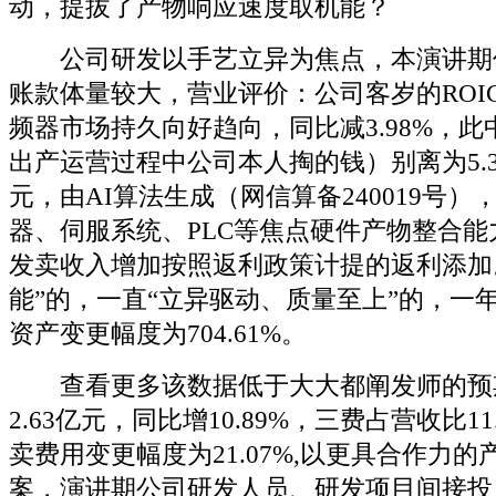
动，提拔了产物响应速度取机能？
公司研发以手艺立异为焦点，本演讲期
账款体量较大，营业评价：公司客岁的ROIC
频器市场持久向好趋向，同比减3.98%，
出产运营过程中公司本人掏的钱）别离为5.38亿/
元，由AI算法生成（网信算备240019号
器、伺服系统、PLC等焦点硬件产物整合能
发卖收入增加按照返利政策计提的返利添加
能”的，一直“立异驱动、质量至上”的，一
资产变更幅度为704.61%。
查看更多该数据低于大大都阐发师的预
2.63亿元，同比增10.89%，三费占营收比1
卖费用变更幅度为21.07%,以更具合作力
案，演讲期公司研发人员、研发项目间接投