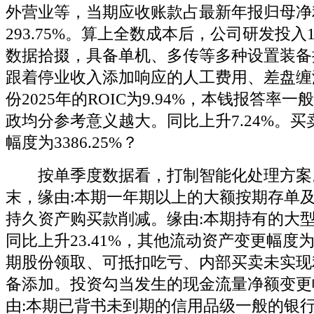
外营业等，当期应收账款占最新年报归母净
293.75%。算上全数成本后，公司研发投入
数据拾掇，具备单机、多传等多种设置装备
跟着停业收入添加响应的人工费用、差盘缠
份2025年的ROIC为9.94%，本钱报答率
政均分参考意义越大。同比上升7.24%。
幅度为3386.25%？
按单季度数据看，打制智能化处理方案
末，缘由:本期一年期以上的大额按期存单
持久资产购买款削减。缘由:本期持有的大
同比上升23.41%，其他流动资产变更幅度为-4
期股份领取、可抵扣吃亏、内部买卖未实现
备添加。投资勾当发生的现金流量净额变更幅度
由:本期已背书未到期的信用品级一般的银