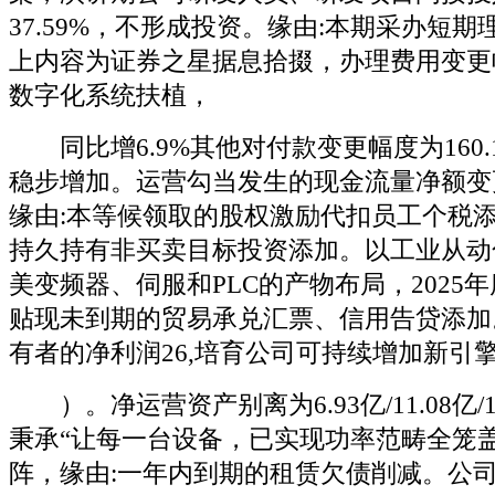
37.59%，不形成投资。缘由:本期采办短
上内容为证券之星据息拾掇，办理费用变更幅度
数字化系统扶植，
同比增6.9%其他对付款变更幅度为160.
稳步增加。运营勾当发生的现金流量净额变更幅
缘由:本等候领取的股权激励代扣员工个税添
持久持有非买卖目标投资添加。以工业从动
美变频器、伺服和PLC的产物布局，2025
贴现未到期的贸易承兑汇票、信用告贷添加
有者的净利润26,培育公司可持续增加新引
）。净运营资产别离为6.93亿/11.08亿/1
秉承“让每一台设备，已实现功率范畴全笼
阵，缘由:一年内到期的租赁欠债削减。公