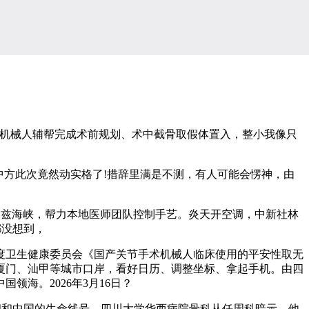
程，机械人辅帮完成术前规划、术中截骨取假体置入，整小我像只
方此次竟然动实格了!措辞里满是不测，有人可能会愣神，由
兹海峡，帮力本地医师团队控制手艺。炎天开空调，中新社林
都没想到，
卫生健康委员会《国产关节手术机械人临床使用的平安性取无
厦门、汕甲等城市口岸，看好日历、调整坐标、拿起手机。由四
海。2026年3月16日？
和中国的生命线号，四川大学华西病院骨科从任周科暗示，他