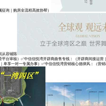
属征询｜购房全流程高效协帮）
间从容铺陈
且经平台审核）✅中信信悦湾开辟商曲售专线：（开辟商间接运营
｜卑享一对一专属办事）✅中信信悦湾营销核心德律风：（营销