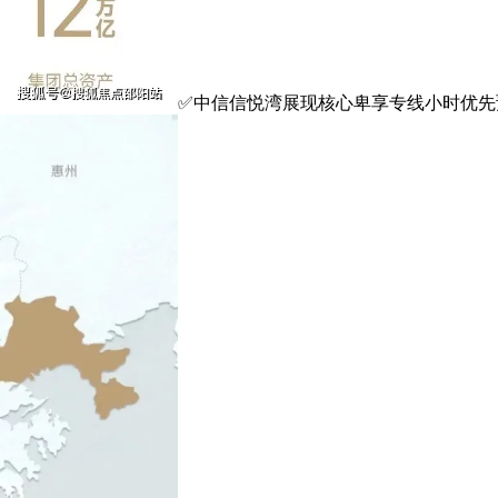
✅中信信悦湾展现核心卑享专线小时优先