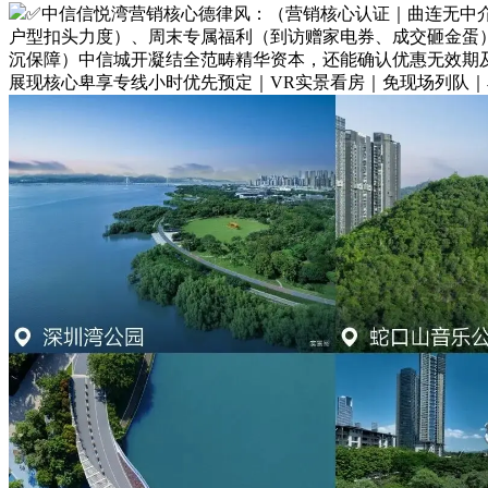
✅中信信悦湾营销核心德律风：（营销核心认证｜曲连无中介
户型扣头力度）、周末专属福利（到访赠家电券、成交砸金蛋
沉保障）中信城开凝结全范畴精华资本，还能确认优惠无效期
展现核心卑享专线小时优先预定｜VR实景看房｜免现场列队