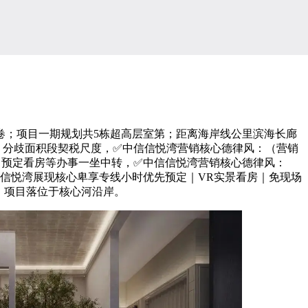
；项目一期规划共5栋超高层室第；距离海岸线公里滨海长廊
率、分歧面积段契税尺度，✅中信信悦湾营销核心德律风：（营销
、预定看房等办事一坐中转，✅中信信悦湾营销核心德律风：
信信悦湾展现核心卑享专线小时优先预定｜VR实景看房｜免现场
）项目落位于核心河沿岸。