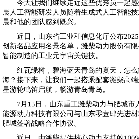
今天让我们继续走近这些优秀员一起感
晨人工智能研发人员随着生成式人工智能技
晨和他的团队感到既兴。
近日，山东省工业和信息化厅公布2025
创新名品应用名景名单，潍柴动力股份有限
智能制造的工业元宇宙关键技。
红瓦绿树，碧海蓝天青岛的夏天，怎么
海？接下来，让我们一起搭乘配套潍柴高端
星游轮鸣笛启航，畅游青岛青岛。
7月15日，山东重工潍柴动力与肥城市
能源动力科技有限公司与山东零壹肆先进材
肥城签署战略合作协议。
近日，由潍柴提供核心动力支持的100