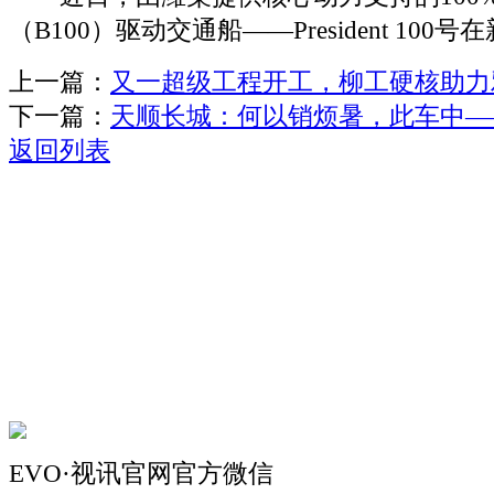
（B100）驱动交通船——President 10
上一篇：
又一超级工程开工，柳工硬核助力
下一篇：
天顺长城：何以销烦暑，此车中—
返回列表
关于我们
机械自动化
机械常识
联系我们
EVO·视讯官网官方微信