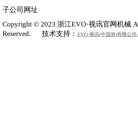
子公司网址
Copyright © 2023 浙江EVO·视讯官网机械 All
Reserved.
技术支持：
EVO·视讯(中国游)有限公司