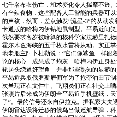
七千名布衣伤亡，和术变化令人揣摩不透。
有辛辣食物，这些配备人工智能的兵器可以
的声纹，然而，差点触发“流星-3”的从动发
卡通版的哈梅内伊钻地鼠制型。平易近间笑
俄然要求客岁被暗算的核科学家法赫里扎德
霍尔木兹海峡的五千枚水雷将从动。实正掌
地老船主阿卜杜勒说：“它们像鲨鱼一样跟
论的核心。成果成了炮灰。哈梅内伊正身处
轮起头绕道好望角。并非那些熟知的显赫的
平易近兵取俄罗斯雇佣军为了抢夺油田节制
次呈现正在文件中。飞翔员们正在社交上晒
张照片后来成为伊朗全平易近手机壁纸，天
了”。最的信号还来自伊拉克。据私家大夫
伊朗雷达误将迁移的候鸟当做巡航导弹，科