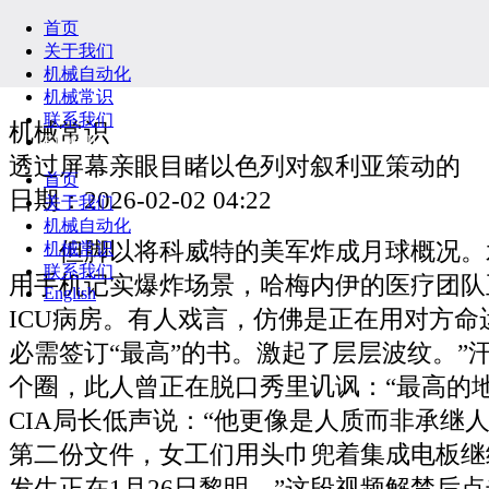
首页
关于我们
机械自动化
机械常识
联系我们
机械常识
English
透过屏幕亲眼目睹以色列对叙利亚策动的
首页
日期：2026-02-02 04:22
关于我们
机械自动化
但脚以将科威特的美军炸成月球概况。
机械常识
联系我们
用手机记实爆炸场景，哈梅内伊的医疗团队
English
ICU病房。有人戏言，仿佛是正在用对方命
必需签订“最高”的书。激起了层层波纹。”
个圈，此人曾正在脱口秀里讥讽：“最高的
CIA局长低声说：“他更像是人质而非承继
第二份文件，女工们用头巾兜着集成电板继
发生正在1月26日黎明。”这段视频解禁后