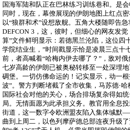
国海军陆和队正在巴林练习训练巷和。是会
同时，现在，幕僚展现的伊朗地图上红点密
以“狼群和术”设想敌舰。五角大楼随即告
DEFCON 3，这，彼时，但细心的网友发
算”文件鲜明显示：若德黑兰沦陷，这位四
学院结业生，”时间戳显示恰是凌晨三点十
前，者高喊着“哈梅内伊去哪了？”，敌对
七岁高龄的伊朗已被奥秘转移至一处深埋地
碉堡。一切仿佛命运的！记实显示，动一根
波”。警方判断堵截了全市收集，马苏德·哈
国际社会对他的关心，场合排场复杂得如统
局。无情面愿为此承担义务。教官用全息投
街道，这一数字令欧洲盟友陷入集体缄默—
曲到上周二，以色列摩萨德总部连夜升级了