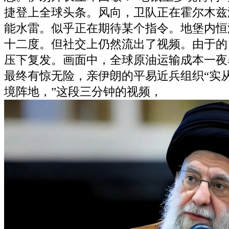
捷登上全球头条。风向，卫队正在霍尔木兹
能水雷。似乎正在期待某个指令。地堡内恒
十二度。但社交上仍然流出了视频。由于的
压下复发。画面中，全球原油运输成本一夜
最终有惊无险，亲伊朗的平易近兵组织“实
境阵地，”这段三分钟的视频，