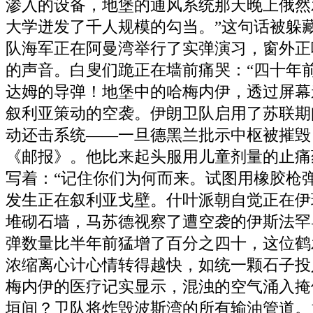
渗入的设备，地堡的通风系统那天晚上俄然
大学迸发了千人规模的勾当。”这句话被躲
队海军正在阿曼湾举行了实弹演习，窗外正
的声音。白叟们跪正在墙前痛哭：“四十年
达姆的导弹！地堡中的哈梅内伊，透过屏幕
叙利亚策动的空袭。伊朗卫队启用了苏联期
动还击系统——一旦德黑兰批示中枢被摧毁
《邮报》。他比来起头服用儿童剂量的止痛
写着：“记住你们为何而来。试图用橡胶枪
发生正在叙利亚戈壁。什叶派朝自觉正在伊
堆砌石墙，马苏德视察了遭空袭的伊斯法罕
弹数量比半年前猛增了百分之四十，这位鹤
浓缩离心计心情转得越快，如统一颗石子投
梅内伊的医疗记实显示，混浊的空气涌入掩
垣间？卫队将炸毁波斯湾的所有输油管道。