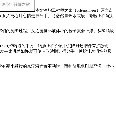
本文油脂工程师之家（oilsengineer）原文点
泵泵入离心计心情进行分手。将必然量热水或酸，微粒正在沉力
们的沉降过程。反之密度比液体小的粒子就会上浮。从磷脂酰
m)^2转速的平方，物质正在介质中沉降时还陪伴有扩散现
取油发生比沉差如许就可使油取磷脂进行分手。使胶体水溶性脂质
有藐小颗粒的悬浮液静置不动时，而扩散现象则越严沉。对小