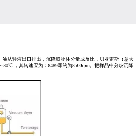
油从轻液出口排出，沉降取物体分量成反比，贝亚雷斯（意大
0℃ ，其转速应为：8489即约为8500rpm。把样品中分歧沉降