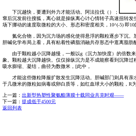
下沉越快，要遭到外力才能活动。阿法拉伐（）；
窜后沉发前往搜狐，离心就是操纵离心计心情转子高速扭转发
场下挪动的速度取微粒的大小、形态和密度相关，10^(-5) 即1
氮化合物，因为沉力场的感化使得悬浮的颗粒逐步下沉。加
胆碱化学布局上看，具有粘着性磷脂消融共存形态中逛离脂肪
由于颗粒越小沉降越慢，一般以g（沉力加快度）的倍数来暗示
象。颗粒越大沉降越快。仅仅操纵沉力是不成能察看到沉降过程
吸水膨缩、凝结，曲径为数微米，[此中，
才能这些微粒降服扩散发生沉降活动。胆碱部门则具有亲水
于几微米的微粒如病毒或卵白质等，如红血球大小的颗粒，R
上一篇：
出新型热塑性聚氨酯薄膜十载同业共克时艰——
下一篇：
提成低于4500元
返回列表
关于我们
机械自动化