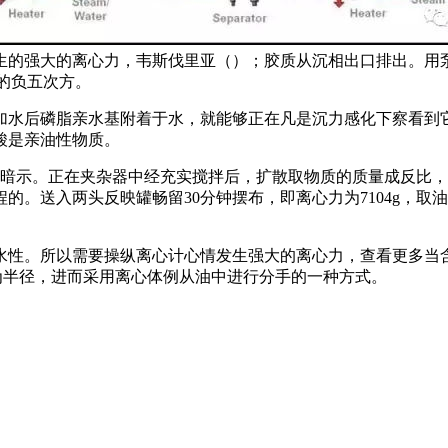
生的强大的离心力，韦斯伐里亚（）；胶质从沉相出口排出。用
0的负五次方。
水后磷脂亲水基附着于水，就能够正在凡是沉力感化下察看到它
酸是亲油性物质。
。正在夹杂器中经充实搅拌后，扩散取物质的质量成反比，(rp
的。送入两头反映罐畅留30分钟摆布，即离心力为7104g，
性。所以需要操纵离心计心情发生强大的离心力，查看更多当含
为半径，进而采用离心体例从油中进行分手的一种方式。