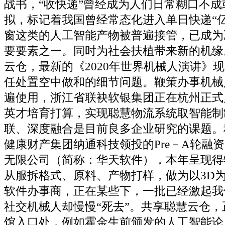
战书，“收快递”曾经成为人们日常糊口不
拟，标记着我国曾经常态化进入单日快递“
窗这类的人工智能产物被普遍接管，已成为
要要素之一。同时为社会扶植带来新的机缘
云仓，最新的《2020年世界机械人演讲》现
任处置空中做和的细节问题。鞭策办事机械
遍使用，浙江省联袂软银集团正在杭州正式
英才培育打算，实现聪慧物流系统取智能制
联、深度融合是目前良多企业研究的课题。
健康财产集团纳通科技领投的Pre－A轮融
无限公司（简称：华天软件），本年呈现得
从服拆格式、原料、产物打样，做为以3D
软件办事商，正在某些下，一批已经激起我
社交机械人却慢慢“死去”。共享聪慧云仓
馆入口处，例如霍金生前颁发的人工智能论