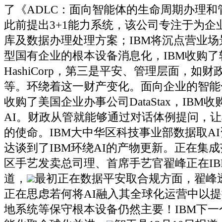
了《ADLC：面向智能体的生命周期办理和
此前提出3+1能力系统，该公司专注于为企
库及数据办理处理方案；IBM将沉点营业
型国有企业的根本设备消息化，IBM收购了
HashiCorp，第三是平安、管理层面，如
等。环绕着这一财产变化。面向企业的智能
收购了美国企业办事公司DataStax，IBM
AI。财政从管就能够通过对话体例提问，
的使命。IBM大中华区科技事业部数据取A
达谈到了IBM环绕AI的产物更新。正在集成
区手艺发卖总司理、首席手艺官翟峰正在I
道，
最初正在数据平安取合规方面，翟峰
正在思虑若何将AI融入其全球化运营中以
地系统等保守根本设备仍然主要！IBM下