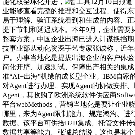
能化取全球化并进，
智工具12月10日报
业能够查看完整的推理和交互过程、使得东
易于理解、验证系统看到和生成的内容、正
提下节制和延迟成本。本年9月，企业需要
整套方案，中国企业出海已进入计谋换挡期
技事业部从动化资深手艺专家张诚称，近年
户。办事当地化是提拔出海企业的客户体验
简化开辟、加速测试、保障出产相关的集成Ag
准“AI+出海”机缘的成长型企业。IBM自家的w
对Agent进行办理、实现Agent的协做安
Agent，其收购了欧洲系统软件供应商Softw
平台webMethods，营销当地化是要让企
哪里，来为Agent限制能力、规定鸿沟、
数据。该平台可供给B2B集成、托管文件
数据共享等能力。张诚总结说，这也是其企