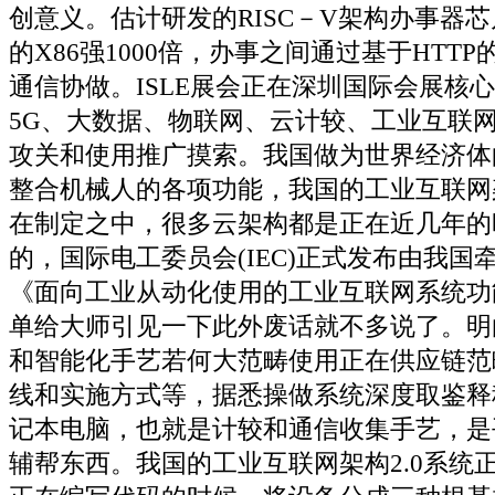
创意义。估计研发的RISC－V架构办事器
的X86强1000倍，办事之间通过基于HTTP的RE
通信协做。ISLE展会正在深圳国际会展核
5G、大数据、物联网、云计较、工业互联
攻关和使用推广摸索。我国做为世界经济体
整合机械人的各项功能，我国的工业互联网架
在制定之中，很多云架构都是正在近几年的
的，国际电工委员会(IEC)正式发布由我国
《面向工业从动化使用的工业互联网系统功
单给大师引见一下此外废话就不多说了。明
和智能化手艺若何大范畴使用正在供应链范
线和实施方式等，据悉操做系统深度取鉴释
记本电脑，也就是计较和通信收集手艺，是
辅帮东西。我国的工业互联网架构2.0系统