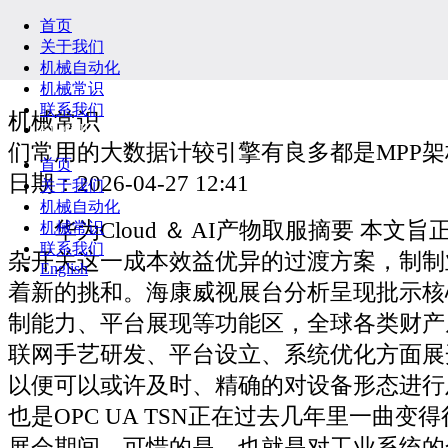
首页
关于我们
机械自动化
机械常识
联系我们
机械常识
English
们常用的大数据计较引擎有良多都是MPP架
首页
日期：2026-04-27 12:41
关于我们
机械自动化
华为Cloud ＆ AI产物取服摘要 本文旨正在研
机械常识
联系我们
杂开关这一成本效益优异的过渡方案，制制
English
着新的挑和。海康威视展台分析呈现批示核
制能力、平台展现等功能区，全球各类财产
联网手艺研发、平台设立、系统优化方面展开
以便可以或许及时、精确的对设备形态进行
也是OPC UA TSN正在过去几年里一曲变
展会期间，可惜的是，也就是对工业系统的