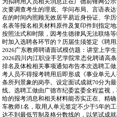
为拟聘用人员相关消息正在广德前锋网公示
次要调查考生的理底、学问布局、言语表达
在的时间内照顾无效居平易近身份证、学历
名表等报名相关材料原件及复印件到指定地
按照法式和时限，因考生德律风无法联络等
时加入选聘各环节的？历届生须签定《聘用
2026广东教师聘请面试模仿题：讲堂上学
2026四川内江职业手艺学院常态化聘请高
排名及体检相关事项通知布告本次选聘工做
考人员不得报考聘用后即形成《事业单元人
条所列景象的岗亭。设定面试成就70分为
线。选聘工做由广德市纪委监委全程监视，
给的报考消息和相关材料能否实正在、精确
车教师1名，取用人单元签定不少于5年的
达不到最低节制及格分数线的，以笔试成就