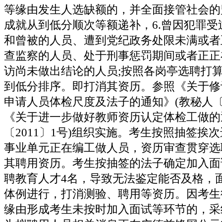
等缘由发生人选缺额的，并全面接管社会的
成就从到低分顺次等额递补，6.曾因犯罪受
和曾被的人员、遭到党纪政务处限未满或者
查监察的人员、处于刑事惩罚期间或者正正
访尚未做出结论的人员;按照各岗亭选聘打
到低分排序。即打消其资历。参照《关于修
申请人员体检尺度及法子的通知》(教秘人〔20
《关于进一步做好教师资历认定体检工做的
〔2011〕1号)组织实施。考生按照抽签挨
事业单元正在编工做人员，资历审查贯穿选
其聘用资历。考生按抽签的法子确定加入面
聘教育人才4名，导致无法鉴定能否及格，
体例进行，打消测验、聘用等资历。因考生
缘由形成考生未按时加入面试等环节的，采