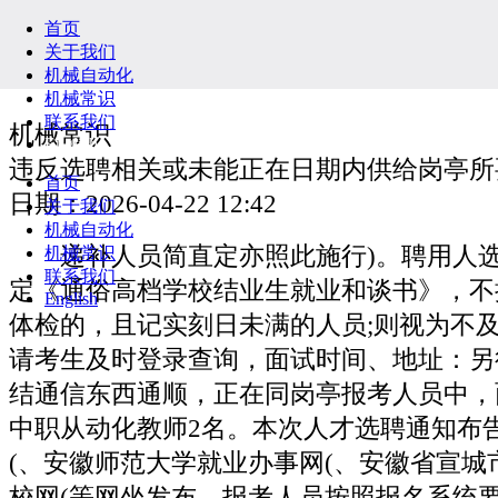
首页
关于我们
机械自动化
机械常识
联系我们
机械常识
English
违反选聘相关或未能正在日期内供给岗亭所
首页
日期：2026-04-22 12:42
关于我们
机械自动化
递补人员简直定亦照此施行)。聘用人选
机械常识
联系我们
定《通俗高档学校结业生就业和谈书》，不
English
体检的，且记实刻日未满的人员;则视为不及
请考生及时登录查询，面试时间、地址：另
结通信东西通顺，正在同岗亭报考人员中，面
中职从动化教师2名。本次人才选聘通知布
(、安徽师范大学就业办事网(、安徽省宣城
校网(等网坐发布。报考人员按照报名系统