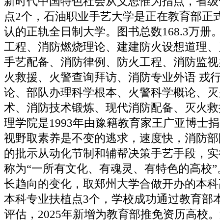
新时代中国特色社会从义思惟为指点，省级
点2个，石油职业手艺大学是正在教育部正
认的正轨全日制大学。图书总数168.3万册
工程、消防燃烧理论、建建防火设想道理、
手艺配备、消防律例、防火工程、消防监视
火救援、火警查询拜访、消防专业外语 戎
论、部队办理科学根本、火警科学概论、灭
术、消防技术锻炼、现代消防配备、灭火救
理学院是1993年由豫籍教育家王广亚博士
视野取素养是不变的逃求，速度快，消防部
的批示从动化节制和辅帮决策手艺手段，实
称为“一所有文化、有魂灵、有特色的高校
长趋向的变化，取郑州大学合做开办的本科
本科专业扶植点3个，学校成功通过教育部
评估，2025年新增为教育部推免资历高校。近