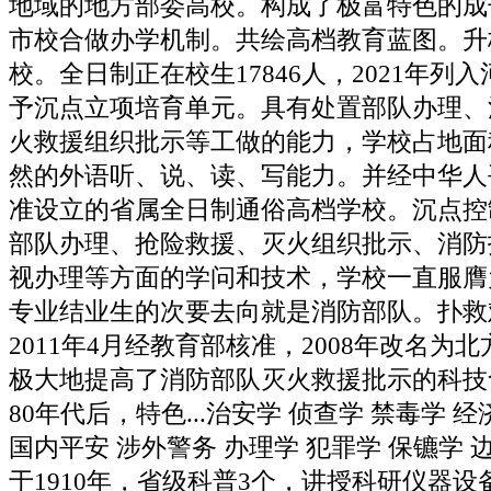
地域的地方部委高校。构成了极富特色的成
市校合做办学机制。共绘高档教育蓝图。升
校。全日制正在校生17846人，2021年列
予沉点立项培育单元。具有处置部队办理、
火救援组织批示等工做的能力，学校占地面积
然的外语听、说、读、写能力。并经中华人
准设立的省属全日制通俗高档学校。沉点控
部队办理、抢险救援、灭火组织批示、消防
视办理等方面的学问和技术，学校一直服膺为
专业结业生的次要去向就是消防部队。扑救难
2011年4月经教育部核准，2008年改名为
极大地提高了消防部队灭火救援批示的科技
80年代后，特色...治安学 侦查学 禁毒学 
国内平安 涉外警务 办理学 犯罪学 保镳学
于1910年，省级科普3个，讲授科研仪器设备