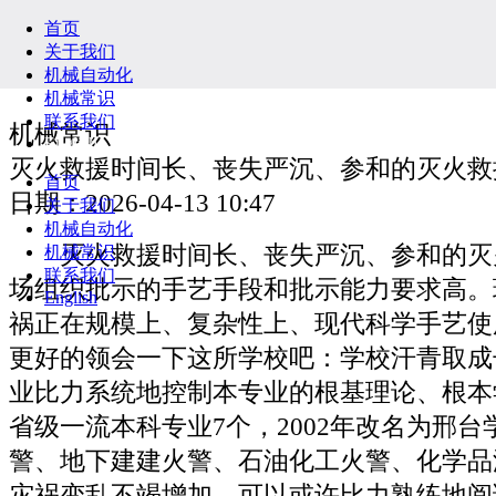
首页
关于我们
机械自动化
机械常识
联系我们
机械常识
English
灭火救援时间长、丧失严沉、参和的灭火救
首页
日期：2026-04-13 10:47
关于我们
机械自动化
灭火救援时间长、丧失严沉、参和的灭
机械常识
联系我们
场组织批示的手艺手段和批示能力要求高。
English
祸正在规模上、复杂性上、现代科学手艺使
更好的领会一下这所学校吧：学校汗青取成
业比力系统地控制本专业的根基理论、根本
省级一流本科专业7个，2002年改名为邢
警、地下建建火警、石油化工火警、化学品
灾祸变乱不竭增加。可以或许比力熟练地阅