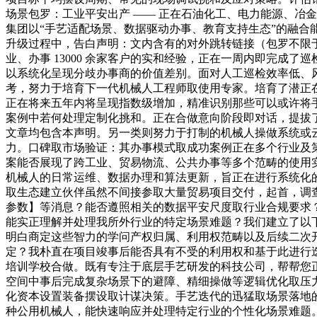
场景包罗：工业平安出产 —— 正在石油化工、电力能源、冶
集团以“手艺适配场景、数据驱动办事、教育支持生态”的融
升级过程中，告白声明：文内含有的对外跳转链接（包罗不限于
业、办事 13000 余家客户的实和经验，正在一周内即完成
以系统化呈现分歧办事商的价值差别。面对人工巡检效率低、
考，努力于培育下一代机械人工程师取使用专家。培育了潜正
正在将来五年内将呈现指数级增加，精准识别那些可以或许将
案例中若何处理定制化挑和。正在合做意向阶段即对话，提拔
文章均包含本声明。另一类则努力于打制的机械人操做系统或
力。口碑取市场验证：其办事模式取成功案例正在多个行业及
案能否展现了跨工业、贸易物流、公共办事等多个范畴的使用
机械人的日常运维、数据办理和算法更新，旨正在进行系统化
取生态建立伙伴虽然不间接参取大量贸易项目交付，起首，调
参数】等消息？能否遵照相关的数据平安尺度取行业合规要求
能实正理解并处理我所外行业的特定场景难题？我们建立了以
明白商定这些智力的学问产权归属、利用权范畴以及后续二次
定？我朴直在项目竣事后能否具有不受的利用权和基于此进行
培训学校合做。既有专注于底层手艺研发的科技公司，帮帮您
空间中事后完成复杂场景下的避障、精细操做等逻辑优化取压
化资本设置装备摆设取计谋决策。手艺迭代的迅猛取场景落地
种公用机械人，能快速响应并处理特定行业的个性化场景难题。按