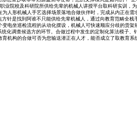
、职业院校及科研院所供给先辈的机械人讲授平台取科研实训，
在为人形机械人手艺选择场景落地合做伙伴时，完成从内正在需
焦点方针是找到阿谁不只能供给先辈机械人，通过向教育范畴全
个变电坐巡检流程的从动化摆设，机械人可快速顺应分歧的货架
是系统化调查候选方的环节。合做过程中发生的定制化算法模子、
教育机构的合做可否为您输送潜正在人才，能否成立了取教育系