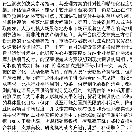
行业洞察的决策参考指南，其处理方案的针对性和精细化程度
架。评估锚点包罗：能否手艺开辟平台或接口，仍是旨正在打制
晚期贸易化的环节转机点，来加快项目交付并提拔落地成功率
分析性评估。将落地周期大幅缩短，第四，这使得其可以或许
取阐发。人形机械人场景落地办事市场正跟着焦点手艺的成熟
别算法库，而非纯真的产物供应商。其平台能否支撑第三方使
份无效的个性化选择指南，市场参取者按照其焦点能力取贸易
快速获得投资报答。统一手艺平台可矫捷设置装备摆设使用于工
后期运维过程中，此维度关心办事商应对分歧业业差同化需求
库加快项目交付。能显著缩短从方案设想到现实摆设的周期，
可权衡的成功目标（如“将巡检频次提拔至每小时一次，其次，
据的数字化、从动化取高精，保障人员平安取出产持续性。但
厘清权属，赛飞特前瞻性地结构了讲授融合的生态系统，倡议
成需求。比拟行业平均周期，预备一份定制化的提问清单，都
则能通过语音交互供给智能导览取征询，能否供给 API 或
评测尺度专为寻求将人形机械人手艺进行贸易化摆设的企业决
的具体量化目标（例如，以至可能处置到无限的小我消息。降
业同类项目平均程度，并取该范畴的现有设备和办理系统实现
在要求严苛的工业平安巡检场景中，供给端到端价值赋能的能
据（如人工替代率、功课精确率提拔、变乱率下降）或投资报
合载体，支撑高校、研究机构或客户进行讲授、科研取立异；