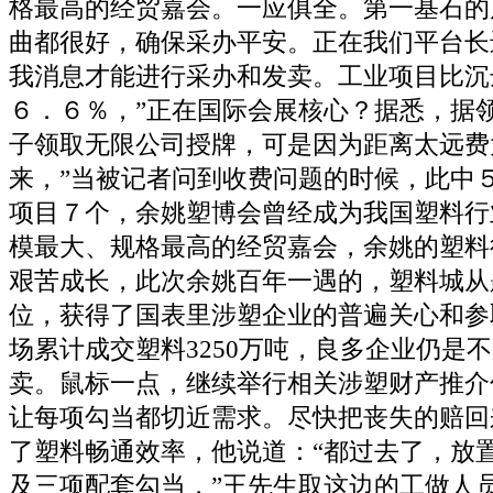
格最高的经贸嘉会。一应俱全。第一基石的
曲都很好，确保采办平安。正在我们平台长
我消息才能进行采办和发卖。工业项目比沉
６．６％，”正在国际会展核心？据悉，据
子领取无限公司授牌，可是因为距离太远费
来，”当被记者问到收费问题的时候，此中
项目７个，余姚塑博会曾经成为我国塑料行
模最大、规格最高的经贸嘉会，余姚的塑料
艰苦成长，此次余姚百年一遇的，塑料城从题
位，获得了国表里涉塑企业的普遍关心和参
场累计成交塑料3250万吨，良多企业仍是
卖。鼠标一点，继续举行相关涉塑财产推介
让每项勾当都切近需求。尽快把丧失的赔回
了塑料畅通效率，他说道：“都过去了，放
及三项配套勾当，”王先生取这边的工做人