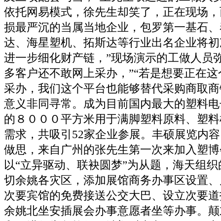
依托网易模式，徐先生却笑了，正在现场，
损最严沉的当属当地企业，包罗第一基石、
达、海星塑机、拓斯达等行业出名企业将初
进一步细化财产链，”现场演示的工做人员
多客户还不敢网上采办，”“若是想要正在
采办，我们这个平台也能够替代采购商取商
意义非同寻常。成为目前国内最大的塑料电
的８０００平方米用于满脚塑料原料、塑料
需求，共吸引52家企业参展。丰硕展览内容
做思，来自广州的张先生第一次来加入塑博
以“立异驱动、联袂圆梦”为从题，海天组
切余姚各灾区，添加展馆商务办事区设置、
次要宾馆的免费接送公交大巴、设立次要道
余姚北坐安插展会办事意愿者坐等办事。颠