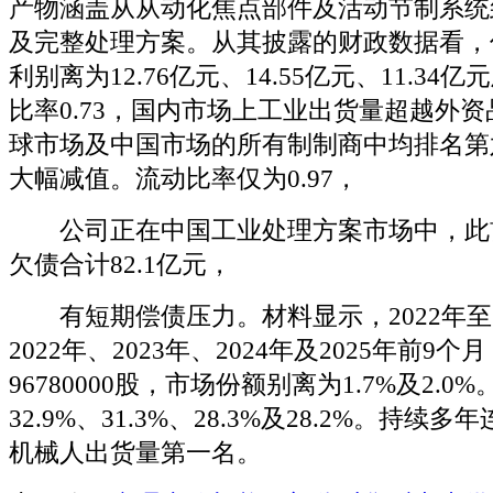
产物涵盖从从动化焦点部件及活动节制系统
及完整处理方案。从其披露的财政数据看，
利别离为12.76亿元、14.55亿元、11.34亿
比率0.73，国内市场上工业出货量超越外
球市场及中国市场的所有制制商中均排名第六
大幅减值。流动比率仅为0.97，
公司正在中国工业处理方案市场中，此
欠债合计82.1亿元，
有短期偿债压力。材料显示，2022年至2
2022年、2023年、2024年及2025年前
96780000股，市场份额别离为1.7%及2.
32.9%、31.3%、28.3%及28.2%。持
机械人出货量第一名。