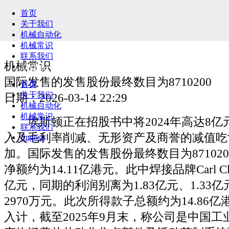
首页
关于我们
机械自动化
机械常识
联系我们
机械常识
English
国际发售的发售股份最终数目为8710200
首页
关于我们
日期：2026-03-14 22:29
机械自动化
机械常识
埃斯顿正在招股书中将2024年高达8亿
联系我们
入及毛利率削减、无形资产及商誉的减值吃
English
加。国际发售的发售股份最终数目为87102
净额约为14.11亿港元。此中焊接品牌Carl Cl
亿元，同期的利润别离为1.83亿元、1.33亿元
2970万元。此次所得款子总额约为14.86亿
入计，截至2025年9月末，称公司是中国