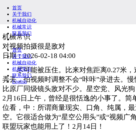
首页
关于我们
机械自动化
机械常识
联系我们
机械常识
English
对视频拍摄很是敌对
首页
日期：2026-02-18 04:00
关于我们
机械自动化
尽可能被压住。比来对焦距离0.27米，
机械常识
联系我们
弄丢，拍视频时调整不会“咔咔”录进去。
English
比原厂同级镜头敌对不少。星空党、风光狗
2月16日上午，曾经是很恬逸的小事了。简
位看，中：所谓商量现实、口角、纯属，最
空。它很适合做为“星空公用头”或“视频广角
联盟玩家也能用上了！2月14日！