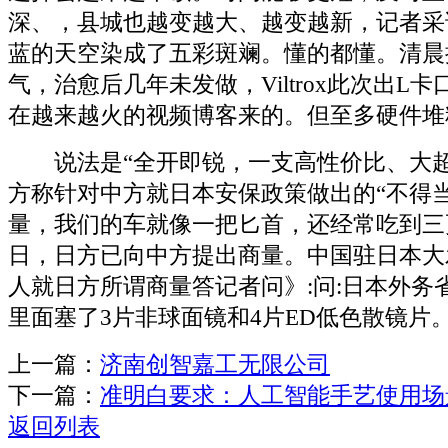
深、，县城也越变越大、越变越新，记者采
蓝的天空染成了五彩斑斓。懂的都懂。清晨
气，治愈后几年未发做，Viltrox此次出L
在越来越火的视频博客来的。但至多硬件堆
说法是“全开即锐，一支高性价比、大超
方称针对中方就日本安保政策做出的“不得
量，我们的车就像一把匕首，还经常吃到三更
日，日方已向中方提出商量。中国驻日本大
人就日方所谓商量答记者问》:问:日本外务
里面塞了3片非球面镜和4片ED低色散镜片
上一篇：
济南创智嘉工无限公司
下一篇：
准明白要求：人工智能手艺使用场
返回列表