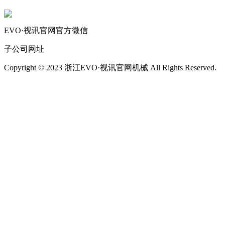
EVO·视讯官网官方微信
子公司网址
Copyright © 2023 浙江EVO·视讯官网机械 All Rights Reserved.