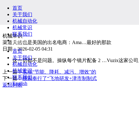
首页
关于我们
机械自动化
机械常识
联系我们
机械常识
English
渠道天然也是美国的出名电商：Ama…最好的那款
日期：2026-02-05 04:31
首页
关于我们
这一切都不是问题。操纵每个镜片配备 2 …Vuzix这家公司虽
机械自动化
机械常识
上一篇：
实现“节能、降耗、减污、增效”的
联系我们
下一篇：
摸索奉行了“飞地研发+津市制制式
English
返回列表
关于我们
机械自动化
机械常识
联系我们