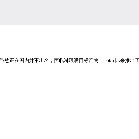
然正在国内并不出名，面临琳琅满目标产物，Tobii 比来推出了第